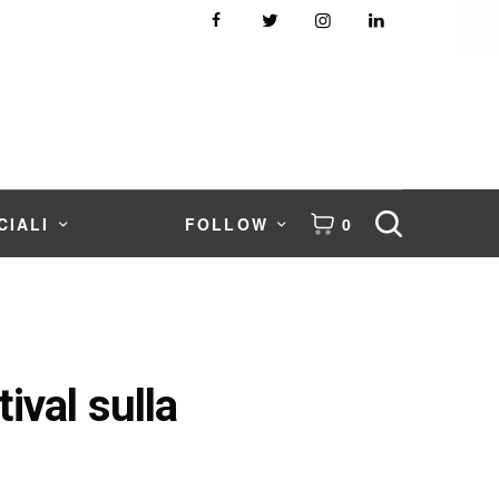
CIALI
FOLLOW
0
ival sulla