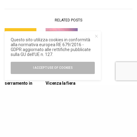
RELATED POSTS
Questo sito utilizza cookies in conformità
alla normativa europea RE 679/2016 -
GDPR aggiornato alle rettifiche pubblicate
sulla GU dell’UE n. 127.
I ACCEPT USE OF COOKIES
NEWS
NEWS
La biennale del
Yed, nel 2024 a
serramento in
Vicenza la fiera
fiera a Vicenza
dei
dall’11 al 13
professionisti
aprile
del serramento