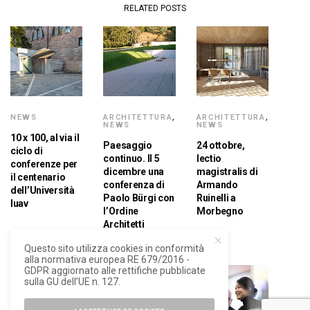
RELATED POSTS
NEWS
ARCHITETTURA
,
ARCHITETTURA
,
NEWS
NEWS
10 x 100, al via il
Paesaggio
24 ottobre,
ciclo di
continuo. Il 5
lectio
conferenze per
dicembre una
magistralis di
il centenario
conferenza di
Armando
dell’Università
Paolo Bürgi con
Ruinelli a
Iuav
l’Ordine
Morbegno
Architetti
Sondrio
Questo sito utilizza cookies in conformità
alla normativa europea RE 679/2016 -
GDPR aggiornato alle rettifiche pubblicate
sulla GU dell’UE n. 127.
4