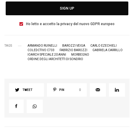
SIGN UP
Ho letto e accetto la privacy del nuovo GDPR europeo
TAGS
ARMANDO RUINELLI
BAROZZI VEIGA
CARLO EZECHIELI
COLEDCTIVO C733
FABRIZIO BAROZZI
GABRIELA CARRILLO
IOARCH SPECIALE 20 ANNI
MORBEGNO
ORDINE DEGLI ARCHITETTI DI SONDRIO
TWEET
PIN
0