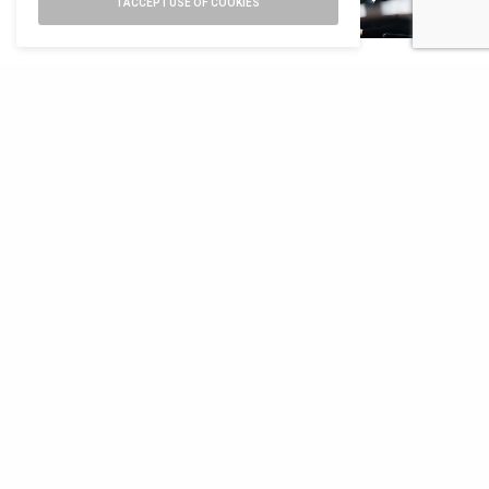
I ACCEPT USE OF COOKIES
ARCHITETTURA
,
ARCHITETTURA
,
ARCHITETTURA
,
NEWS
DESIGN
NEWS
Gens Public
Trimble, in Italia
Rural Moves, il
Programme,
il primo
20 dicembre la
Intelligenza e
Innovation
conferenza di
democrazia in
Center della
Xu Tiantian a
architettura
multinazionale
Sondrio
americana