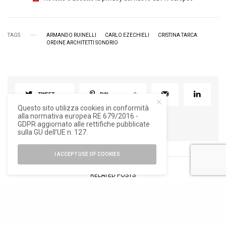
TAGS
ARMANDO RUINELLI
CARLO EZECHIELI
CRISTINA TARCA
ORDINE ARCHITETTI SONDRIO
TWEET
PIN
0
Questo sito utilizza cookies in conformità
alla normativa europea RE 679/2016 -
GDPR aggiornato alle rettifiche pubblicate
sulla GU dell’UE n. 127.
I ACCEPT USE OF COOKIES
RELATED POSTS