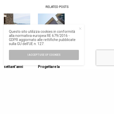
RELATED POSTS
Questo sito utilizza cookies in conformità
alla normativa europea RE 679/2016 -
GDPR aggiornato alle rettifiche pubblicate
sulla GU dell’UE n. 127.
ARCHITETTURA
,
ARCHITETTURA
,
NEWS
NEWS
I ACCEPT USE OF COOKIES
La Pineta
Ignazio
Modernissima,
Gardella.
settant’anni
Progettare la
dopo
città, una
mostra ad
Alessandria