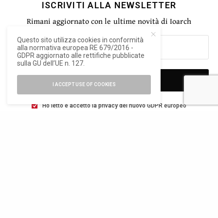
ISCRIVITI ALLA NEWSLETTER
Rimani aggiornato con le ultime novità di Ioarch
Questo sito utilizza cookies in conformità
alla normativa europea RE 679/2016 -
GDPR aggiornato alle rettifiche pubblicate
sulla GU dell’UE n. 127.
SIGN UP
I ACCEPT USE OF COOKIES
Ho letto e accetto la privacy del nuovo GDPR europeo
TAGS
ADI DESIGN MUSEUM
ALDO COLONETTI
DAVID DOLCINI
GIANLUIGI COLIN
MARIO BOTTA
PAOLO BALDESSARI
TWEET
PIN
0