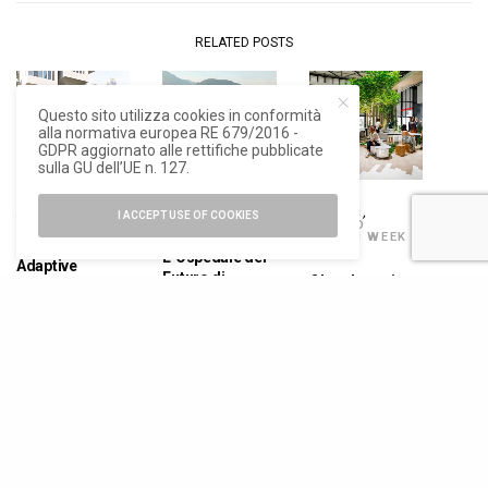
RELATED POSTS
Questo sito utilizza cookies in conformità
alla normativa europea RE 679/2016 -
GDPR aggiornato alle rettifiche pubblicate
sulla GU dell’UE n. 127.
ARCHITETTURA
ARCHITETTURA
,
DESIGN
,
I ACCEPT USE OF COOKIES
NEWS
MILANO
DESIGN WEEK
Climate
2026
L’Ospedale del
Adaptive
Futuro di
Oltre, la cucina-
Architecture, un
Brescia
paesaggio di
progetto di
abbraccia il
Carlo Ratti per
Carlo Ratti
concetto di One
Veneta Cucine
Associati a
Health
Seoul