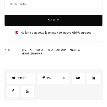
SIGN UP
Ho letto e accetto la privacy del nuovo GDPR europeo
TAGS
CIMOLAI
COP30
CRA - CARLO RATTI ASSOCIATI
HÖWELER+YOON
TWEET
PIN
0