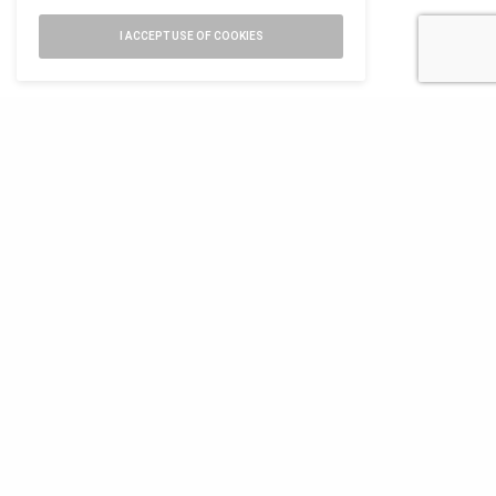
settembre la
Biennale di
I ACCEPT USE OF COOKIES
Architettura di
Chicago
numero di iscrizione al ROC 34540
registro stampa Tribunale di Milano
n. 822 del 23/12/2004
Editore
Font Srl a socio unico
via Siusi 20/a, 20132 Milano