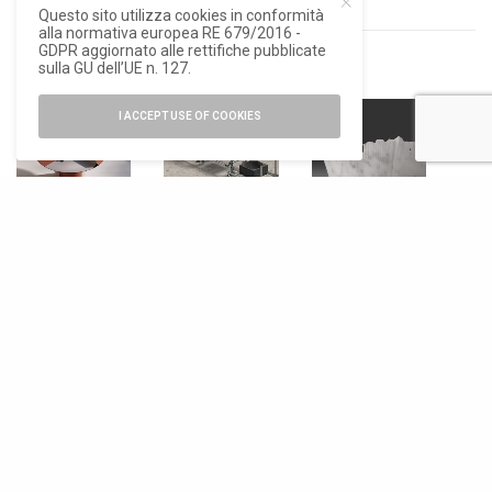
Questo sito utilizza cookies in conformità
alla normativa europea RE 679/2016 -
GDPR aggiornato alle rettifiche pubblicate
sulla GU dell’UE n. 127.
RELATED POSTS
I ACCEPT USE OF COOKIES
MILANO
DESIGN
DESIGN
,
NEWS
DESIGN WEEK
2024
Intorno al
Pensare in
Fuoco, il
Marmo, Paolo
Il gioco del
braciere in
Ulian al Circolo
doppio
pietra di
Filologico
secondo Fenix
Francesco
Milanese
Faccin