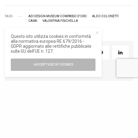
TAGS
ADI DESIGN MUSEUM COMPASSO D'ORO
ALDO COLONETTI
CAIMI
VALENTINA FISICHELLA
Questo sito utilizza cookies in conformità
alla normativa europea RE 679/2016 -
GDPR aggiornato alle rettifiche pubblicate
sulla GU dell’UE n. 127.
TWEET
PIN
0
I ACCEPT USE OF COOKIES
RELATED POSTS
DESIGN
DESIGN
,
NEWS
DESIGN
,
NEWS
All’Adi Design
Renato Caimi
BAM Open Air