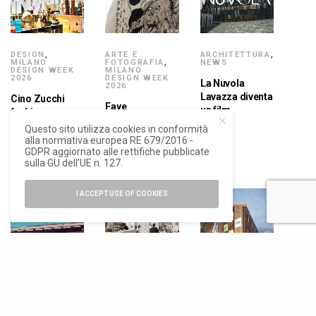
DESIGN
,
ARTE E
ARCHITETTURA
,
MILANO
FOTOGRAFIA
,
NEWS
DESIGN WEEK
MILANO
2026
DESIGN WEEK
La Nuvola
2026
Lavazza diventa
Cino Zucchi
Faye
un film
fashion
Moorhouse in
designer con
Questo sito utilizza cookies in conformità
mostra nello
OOF Wear
alla normativa europea RE 679/2016 -
studio di Cino
GDPR aggiornato alle rettifiche pubblicate
Zucchi
sulla GU dell’UE n. 127.
I ACCEPT USE OF COOKIES
ARTE E
ARCHITETTURA
,
ARCHITETTURA
,
FOTOGRAFIA
,
ARTE E
NEWS
NEWS
FOTOGRAFIA
,
MILANO
Cino Zucchi
DESIGN WEEK