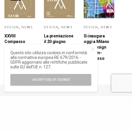
DESIGN
,
NEWS
DESIGN
,
NEWS
DESIGN
,
NEWS
XXVIII
La premiazione
Si inaugura
Compasso
il 20 giugno
oggi a Milano
d’Oro, i vincitori
all’Adi Design
l’ADI Design
Questo sito utilizza cookies in conformità
dell’edizione
Museum di
Museum-
alla normativa europea RE 679/2016 -
dei 70 anni
Milano
Compasso
GDPR aggiornato alle rettifiche pubblicate
d’Oro
sulla GU dell’UE n. 127.
I ACCEPT USE OF COOKIES