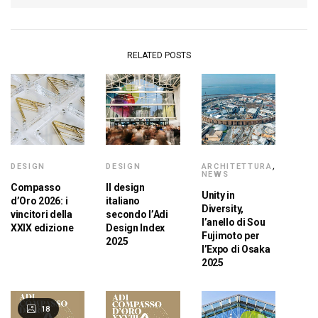
RELATED POSTS
DESIGN
DESIGN
ARCHITETTURA
,
NEWS
Compasso
Il design
Unity in
d’Oro 2026: i
italiano
Diversity,
vincitori della
secondo l’Adi
l’anello di Sou
XXIX edizione
Design Index
Fujimoto per
2025
l’Expo di Osaka
2025
18