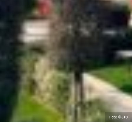
Foto ©J+S