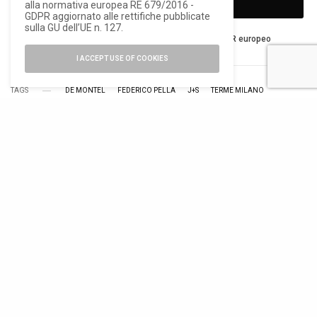
SIGN UP
alla normativa europea RE 679/2016 -
GDPR aggiornato alle rettifiche pubblicate
sulla GU dell’UE n. 127.
Ho letto e accetto la privacy del nuovo GDPR europeo
I ACCEPT USE OF COOKIES
TAGS
DE MONTEL
FEDERICO PELLA
J+S
TERME MILANO
TWEET
PIN
0
RELATED POSTS