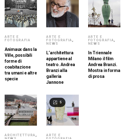
ARTE E
ARTE E
ARTE E
FOTOGRAFIA
FOTOGRAFIA
,
FOTOGRAFIA
,
NEWS
NEWS
Animaux dans la
L’architettura
In Triennale
Ville, possibili
appartiene al
Milano il film
forme di
teatro. Andrea
Andrea Branzi.
coabitazione
Branzi alla
Mostra in forma
tra umani e altre
galleria
di prosa
specie
Jannone
5
ARCHITETTURA
,
ARTE E
NEWS
FOTOGRAFIA
,