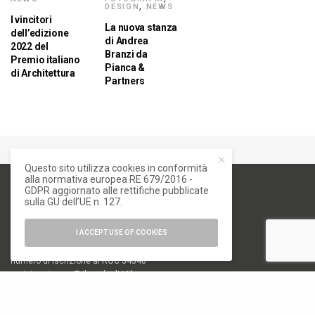
DESIGN
,
NEWS
I vincitori
La nuova stanza
dell’edizione
di Andrea
2022 del
Branzi da
Premio italiano
Pianca &
di Architettura
Partners
Questo sito utilizza cookies in conformità
alla normativa europea RE 679/2016 -
GDPR aggiornato alle rettifiche pubblicate
sulla GU dell’UE n. 127.
I ACCEPT USE OF COOKIES
numero di iscrizione al ROC 34540
registro stampa Tribunale di Milano
n. 822 del 23/12/2004
Editore