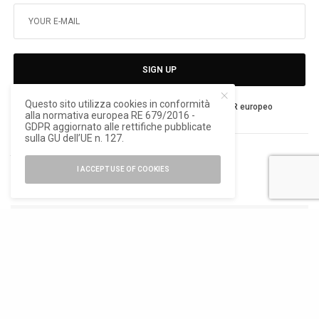
SIGN UP
Questo sito utilizza cookies in conformità
Ho letto e accetto la privacy del nuovo GDPR europeo
alla normativa europea RE 679/2016 -
GDPR aggiornato alle rettifiche pubblicate
sulla GU dell’UE n. 127.
TAGS
IDESIGN
PALERMO
I ACCEPT USE OF COOKIES
TWEET
PIN
0