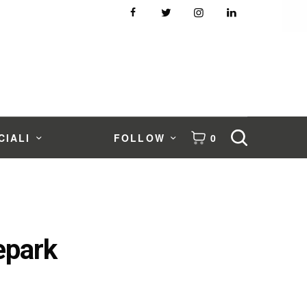
CIALI
FOLLOW
0
epark