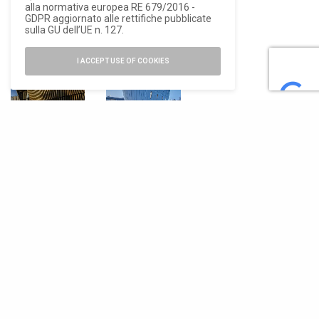
alla normativa europea RE 679/2016 -
GDPR aggiornato alle rettifiche pubblicate
RELATED POSTS
sulla GU dell’UE n. 127.
I ACCEPT USE OF COOKIES
ARCHITETTURA
ARCHITETTURA
L’estensione
F51, a
della Benenden
Folkestone il
School sembra
primo
un grande
skatepark
strumento
multipiano
musicale
indoor