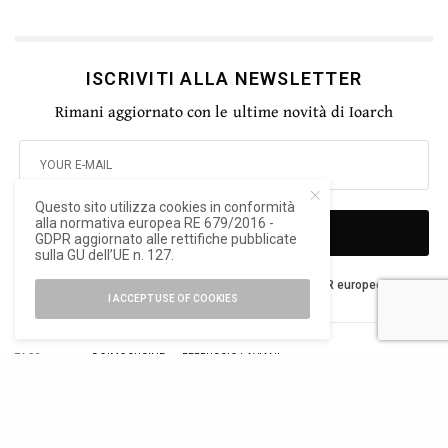
ISCRIVITI ALLA NEWSLETTER
Rimani aggiornato con le ultime novità di Ioarch
Questo sito utilizza cookies in conformità
alla normativa europea RE 679/2016 -
SIGN UP
GDPR aggiornato alle rettifiche pubblicate
sulla GU dell’UE n. 127.
Ho letto e accetto la privacy del nuovo GDPR europeo
I ACCEPT USE OF COOKIES
TAGS
DOIMOCUCINE
FERRUCCIO LAVIANI