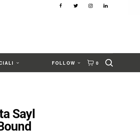
CIALI
FOLLOW
0
ta Sayl
n Bound