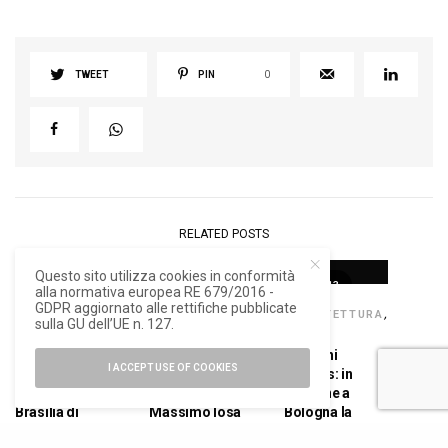
TWEET
PIN
0
RELATED POSTS
Questo sito utilizza cookies in conformità
13
alla normativa europea RE 679/2016 -
GDPR aggiornato alle rettifiche pubblicate
DESIGN
,
SENZA
ARCHITETTURA
,
sulla GU dell’UE n. 127.
ELEMENTI
CATEGORIA
NEWS
Green Good
Float, fluido
Marconi
I ACCEPT USE OF COOKIES
Design Award al
come le onde il
Express: in
radiatore
divano di
funzione a
Brasilia di
Massimo Iosa
Bologna la
Caleido
Ghini per Felis
prima