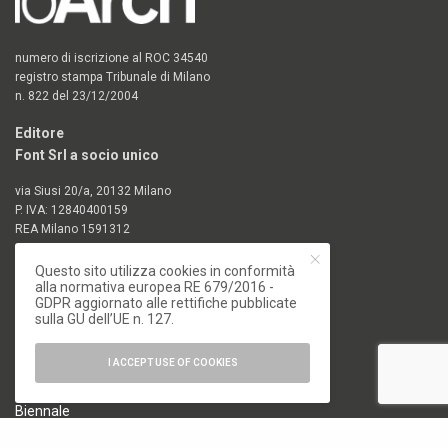
numero di iscrizione al ROC 34540
registro stampa Tribunale di Milano
n. 822 del 23/12/2004
Editore
Font Srl a socio unico
via Siusi 20/a, 20132 Milano
P. IVA: 12840400159
REA Milano 1591312
CATEGORIE
Questo sito utilizza cookies in conformità
alla normativa europea RE 679/2016 -
GDPR aggiornato alle rettifiche pubblicate
18. Biennale di Architettura di Venezia
sulla GU dell’UE n. 127.
19. Biennale di Architettura di Venezia
Architettura
I ACCEPT USE OF COOKIES
Arte e Fotografia
Biennale
Design