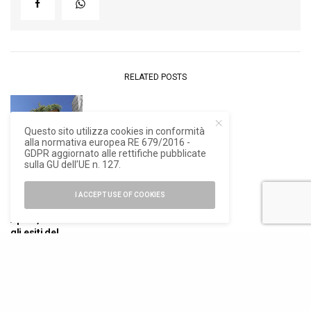
RELATED POSTS
Questo sito utilizza cookies in conformità
alla normativa europea RE 679/2016 -
GDPR aggiornato alle rettifiche pubblicate
sulla GU dell’UE n. 127.
NEWS
I ACCEPT USE OF COOKIES
Paesaggi
Aperti, a Giarre
gli esiti del
progetto
promosso da
In/Arch e
In/Arch Sicilia