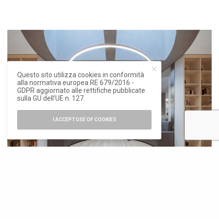
Questo sito utilizza cookies in conformità
alla normativa europea RE 679/2016 -
GDPR aggiornato alle rettifiche pubblicate
sulla GU dell’UE n. 127.
I ACCEPT USE OF COOKIES
La calda tonalità del legno che connota tutti gli spazi è interrotta da alcuni
elementi come il sofa da lettura, ph. ©CreatAR Images.