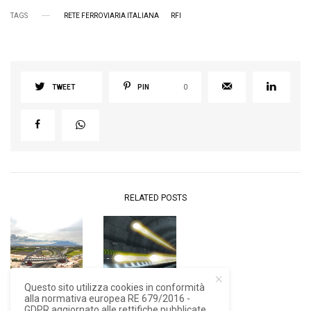
TAGS
RETE FERROVIARIA ITALIANA
RFI
TWEET
PIN
0
RELATED POSTS
Questo sito utilizza cookies in conformità
alla normativa europea RE 679/2016 -
NEWS
NEWS
GDPR aggiornato alle rettifiche pubblicate