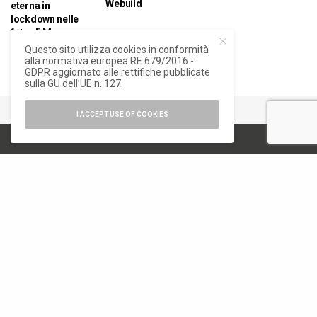
Webuild
eterna in
lockdown nelle
foto di Moreno
Maggi
Questo sito utilizza cookies in conformità
alla normativa europea RE 679/2016 -
GDPR aggiornato alle rettifiche pubblicate
sulla GU dell’UE n. 127.
I ACCEPT USE OF COOKIES
numero di iscrizione al ROC 34540
registro stampa Tribunale di Milano
n. 822 del 23/12/2004
Editore
Font Srl a socio unico
via Siusi 20/a, 20132 Milano