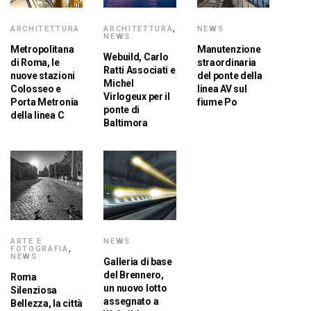
ARCHITETTURA
ARCHITETTURA
,
NEWS
NEWS
Metropolitana
Manutenzione
Webuild, Carlo
di Roma, le
straordinaria
Ratti Associati e
nuove stazioni
del ponte della
Michel
Colosseo e
linea AV sul
Virlogeux per il
Porta Metronia
fiume Po
ponte di
della linea C
Baltimora
ARTE E
NEWS
FOTOGRAFIA
,
NEWS
Galleria di base
del Brennero,
Roma
un nuovo lotto
Silenziosa
assegnato a
Bellezza, la città