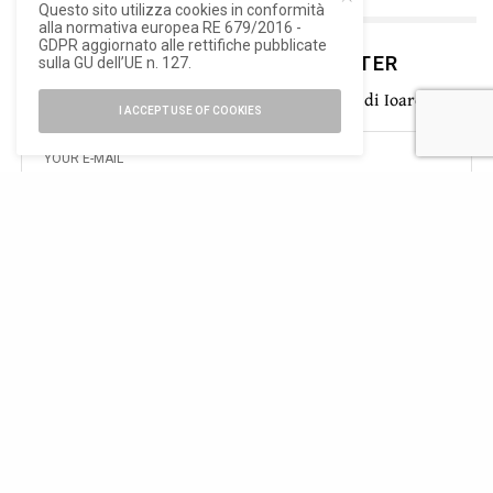
Questo sito utilizza cookies in conformità
alla normativa europea RE 679/2016 -
GDPR aggiornato alle rettifiche pubblicate
ISCRIVITI ALLA NEWSLETTER
sulla GU dell’UE n. 127.
Rimani aggiornato con le ultime novità di Ioarch
I ACCEPT USE OF COOKIES
SIGN UP
Ho letto e accetto la privacy del nuovo GDPR europeo
TAGS
MARLENE DUMAS
PALAZZO GRASSI
PINAULT COLLECTION
VENEZIA