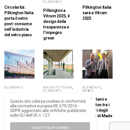
ELEMENTI
Circolarità:
Pilkington Italia
Pilkington a
Pilkington Italia
sarà a Vitrum
Vitrum 2025, il
porta il vetro
2025
design della
post-consumo
trasparenza e
nell’industria
l’impegno
del vetro piano
green
ELEMENTI
ARCHITETTURA
,
ELEMENTI
,
ELEMENTI
NEWS
Optilam, il vetro
Pilkington, il
Eku Sistemi e
Questo sito utilizza cookies in conformità
di sicurezza
vetro
Pilkington tra i
alla normativa europea RE 679/2016 -
‘Made in
stratificato
vincitori degli
GDPR aggiornato alle rettifiche pubblicate
Venezia’
sulla GU dell’UE n. 127.
Made in Italy per
Awards di Made
la sicurezza e il
Expo
comfort
I ACCEPT USE OF COOKIES