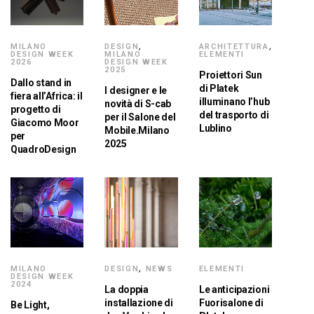
MILANO
DESIGN
,
ARCHITETTURA
,
DESIGN WEEK
MILANO
ELEMENTI
2026
DESIGN WEEK
2025
Proiettori Sun
Dallo stand in
di Platek
I designer e le
fiera all’Africa: il
illuminano l’hub
novità di S-cab
progetto di
del trasporto di
per il Salone del
Giacomo Moor
Lublino
Mobile.Milano
per
2025
QuadroDesign
MILANO
DESIGN
,
NEWS
ELEMENTI
DESIGN WEEK
2024
La doppia
Le anticipazioni
installazione di
Fuorisalone di
Be Light,