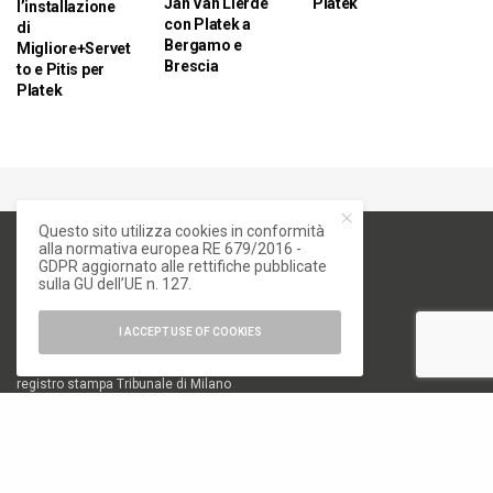
Jan Van Lierde
Platek
l’installazione
con Platek a
di
Bergamo e
Migliore+Servet
Brescia
to e Pitis per
Platek
Questo sito utilizza cookies in conformità
alla normativa europea RE 679/2016 -
GDPR aggiornato alle rettifiche pubblicate
sulla GU dell’UE n. 127.
I ACCEPT USE OF COOKIES
numero di iscrizione al ROC 34540
registro stampa Tribunale di Milano
n. 822 del 23/12/2004
Editore
Font Srl a socio unico