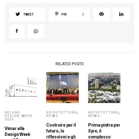
TWEET
PIN
0
RELATED POSTS
MILANO
ARCHITETTURA
,
ARCHITETTURA
,
DESIGN WEEK
NEWS
NEWS
2026
Costruire per il
Prima pietra per
Vimar alla
futuro, le
Syre, il
Design Week
riflessioni e gli
complesso