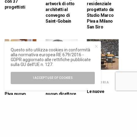
con 37
artwork di otto
residenziale
progettisti
architetti al
progettato da
convegno di
Studio Marco
Saint-Gobain
Piva a Milano
San Siro
Questo sito utilizza cookies in conformità
alla normativa europea RE 679/2016 -
GDPR aggiornato alle rettifiche pubblicate
sulla GU dell’UE n. 127.
I ACCEPT USE OF COOKIES
DESIGN
,
NEWS
NEWS
SENZA
CATEGORIA
BBB: Marco
Marco Piva
Le nuove
Piva nuovo
nuovo direttore
collezioni
direttore
artistico di
outdoor di
artistico
Venini
Marco Piva per
Rever