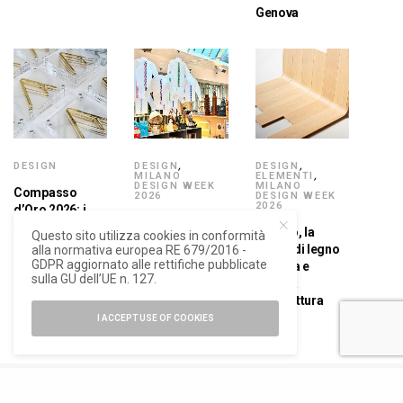
Genova
DESIGN
DESIGN
,
DESIGN
,
MILANO
ELEMENTI
,
DESIGN WEEK
MILANO
Compasso
2026
DESIGN WEEK
2026
d’Oro 2026: i
Cino Zucchi
vincitori della
Vertigo, la
Questo sito utilizza cookies in conformità
fashion
XXIX edizione
tavola di legno
alla normativa europea RE 679/2016 -
designer con
GDPR aggiornato alle rettifiche pubblicate
si curva e
OOF Wear
sulla GU dell’UE n. 127.
diventa
architettura
I ACCEPT USE OF COOKIES