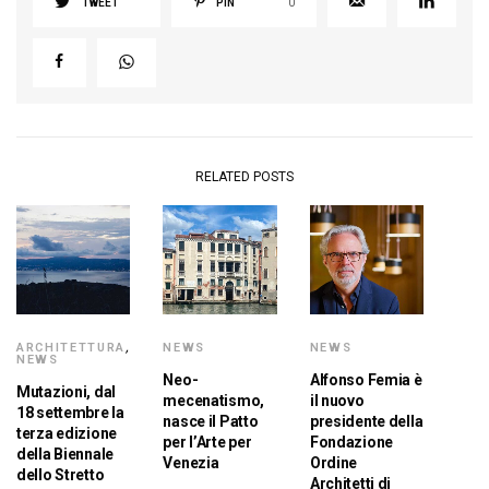
TWEET
PIN
0
RELATED POSTS
ARCHITETTURA
,
NEWS
NEWS
NEWS
Neo-
Alfonso Femia è
Mutazioni, dal
mecenatismo,
il nuovo
18 settembre la
nasce il Patto
presidente della
terza edizione
per l’Arte per
Fondazione
della Biennale
Venezia
Ordine
dello Stretto
Architetti di