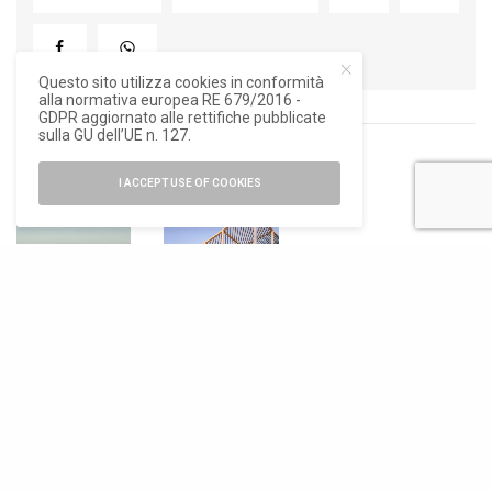
Questo sito utilizza cookies in conformità
alla normativa europea RE 679/2016 -
GDPR aggiornato alle rettifiche pubblicate
sulla GU dell’UE n. 127.
RELATED POSTS
I ACCEPT USE OF COOKIES
ARCHITETTURA
ARCHITETTURA
Un’infrastruttur
Paper Roof, una
a-architettura
copertura curva
disegna il
leggera come
paesaggio sullo
un foglio di
Stretto dei
carta
Dardanelli