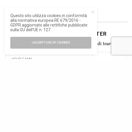
Questo sito utilizza cookies in conformità
alla normativa europea RE 679/2016 -
GDPR aggiornato alle rettifiche pubblicate
sulla GU dell’UE n. 127.
ISCRIVITI ALLA NEWSLETTER
Rimani aggiornato con le ultime novità di Ioarch
I ACCEPT USE OF COOKIES
SIGN UP
Ho letto e accetto la privacy del nuovo GDPR europeo
TAGS
TROPICAL SPACE