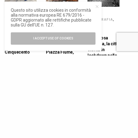
Questo sito utilizza cookies in conformità
alla normativa europea RE 679/2016 -
ARCHITETTURA
,
ARCHITETTURA
,
ARTE E
GDPR aggiornato alle rettifiche pubblicate
NEWS
NEWS
FOTOGRAFIA
,
NEWS
sulla GU dell’UE n. 127.
Giubileo,
La
Roma
inaugurato il
riqualificazione
Silenziosa
I ACCEPT USE OF COOKIES
primo lotto di
della
Bellezza, la città
Piazza dei
Rinascente di
eterna in
Cinquecento
Piazza Fiume,
lockdown nelle
un incontro alla
foto di Moreno
Casa
Maggi
dell’Architettura
ARCHITETTURA
,
ARCHITETTURA
,
ARCHITETTURA
,
ELEMENTI
NEWS
NEWS
Sistemi per
Technoscape.
I progetti di