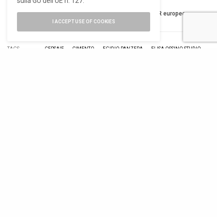
sulla GU dell’UE n. 127.
Ho letto e accetto la privacy del nuovo GDPR europeo
I ACCEPT USE OF COOKIES
TAGS
CERSAIE
CIMENTO
EGIDIO PANZERA
ELISA OSSINO STUDIO
SCRIGNO
TWEET
PIN
0
RELATED POSTS
11