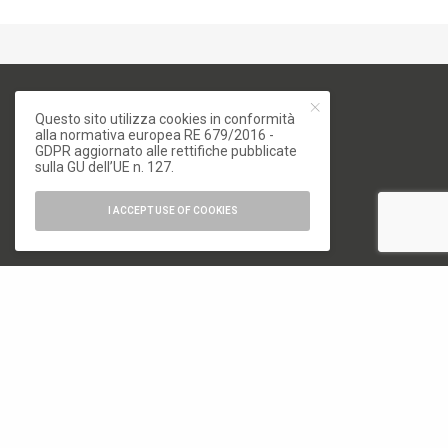
Questo sito utilizza cookies in conformità
alla normativa europea RE 679/2016 -
GDPR aggiornato alle rettifiche pubblicate
sulla GU dell’UE n. 127.
numero di iscrizione al ROC 34540
I ACCEPT USE OF COOKIES
registro stampa Tribunale di Milano
n. 822 del 23/12/2004
Editore
Font Srl a socio unico
via Siusi 20/a, 20132 Milano
P. IVA: 12840400159
REA Milano 1591312
CATEGORIE