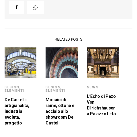
RELATED POSTS
DESIGN
,
DESIGN
,
NEWS
ELEMENTI
ELEMENTI
L’Echo di Pezo
De Castelli:
Mosaici di
Von
artigianalità,
rame, ottone e
Ellrichshausen
industria
acciaio allo
a Palazzo Litta
evoluta,
showroom De
progetto
Castelli