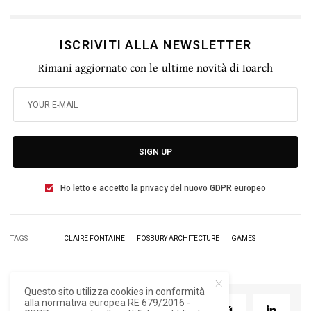
ISCRIVITI ALLA NEWSLETTER
Rimani aggiornato con le ultime novità di Ioarch
SIGN UP
Ho letto e accetto la privacy del nuovo GDPR europeo
TAGS
CLAIRE FONTAINE
FOSBURY ARCHITECTURE
GAMES
Questo sito utilizza cookies in conformità
alla normativa europea RE 679/2016 -
TWEET
PIN
0