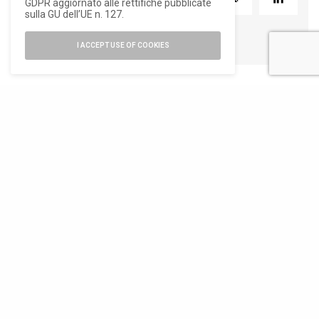
GDPR aggiornato alle rettifiche pubblicate
sulla GU dell’UE n. 127.
I ACCEPT USE OF COOKIES
RELATED POSTS
NEWS
ARTE E
ARCHITETTURA
FOTOGRAFIA
,
BIENNALE
Premio
Biennale
Massimo Riili
Architettura di
Biennale Arte, il
2026: aperte le
Venezia, il
Padiglione
candidature per
programma del
della Santa
il contest
Padiglione Italia
Sede nel
dedicato
carcere