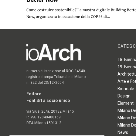
Come costruire sostenibile? La mostra digitale Building Bett
Now, organizzata in occasione della COP26 di…
CATEGO
18. Bienn
19. Bienn
numero di iscrizione al ROC 34540
Architett
registro stampa Tribunale di Milano
Arte e Fo
n. 822 del 23/12/2004
Biennale
Editore
Design
Font Srl a socio unico
Elementi
Milano D
via Siusi 20/a, 20132 Milano
P. IVA: 12840400159
Milano D
REA Milano 1591312
Milano D
News