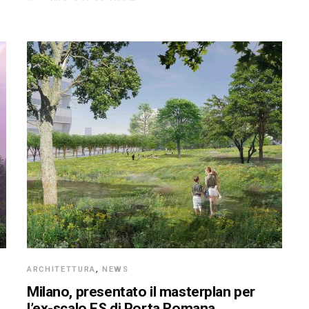
ARCHITETTURA
,
NEWS
Milano, presentato il masterplan per
l’ex-scalo FS di Porta Romana