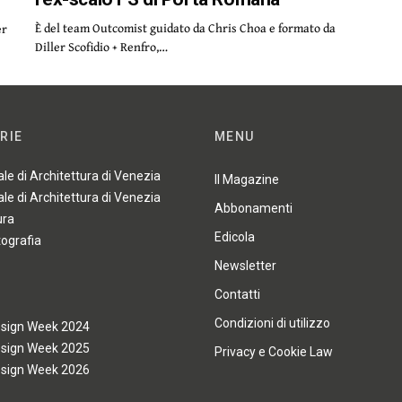
È del team Outcomist guidato da Chris Choa e formato da
er
Diller Scofidio + Renfro,…
RIE
MENU
ale di Architettura di Venezia
Il Magazine
ale di Architettura di Venezia
Abbonamenti
ura
Edicola
tografia
Newsletter
Contatti
Condizioni di utilizzo
esign Week 2024
esign Week 2025
Privacy e Cookie Law
esign Week 2026