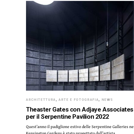
ARCHITETTURA
,
ARTE E FOTOGRAFIA
,
NEWS
Theaster Gates con Adjaye Associates
per il Serpentine Pavilion 2022
Quest’anno il padiglione estivo delle Serpentine Galleries ne
Kensington Gardens è stato progettato dall’artista