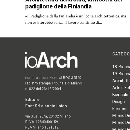
padiglione della Finlandia
«Il Padiglione della Finlandia è un’icona architettonica, ma
non esisterebbe senza il lavoro continuo di…
CATEGO
18. Bienn
19. Bienn
numero di iscrizione al ROC 34540
Architett
registro stampa Tribunale di Milano
Arte e Fo
n. 822 del 23/12/2004
Biennale
Editore
Design
Font Srl a socio unico
Elementi
Milano D
via Siusi 20/a, 20132 Milano
P. IVA: 12840400159
Milano D
REA Milano 1591312
Milano D