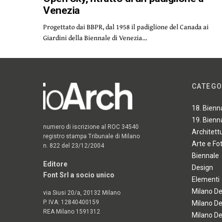
Venezia
Progettato dai BBPR, dal 1958 il padiglione del Canada ai
Giardini della Biennale di Venezia…
CATEGO
18. Bienn
19. Bienn
numero di iscrizione al ROC 34540
Architett
registro stampa Tribunale di Milano
Arte e Fo
n. 822 del 23/12/2004
Biennale
Editore
Design
Font Srl a socio unico
Elementi
Milano D
via Siusi 20/a, 20132 Milano
P. IVA: 12840400159
Milano D
REA Milano 1591312
Milano D