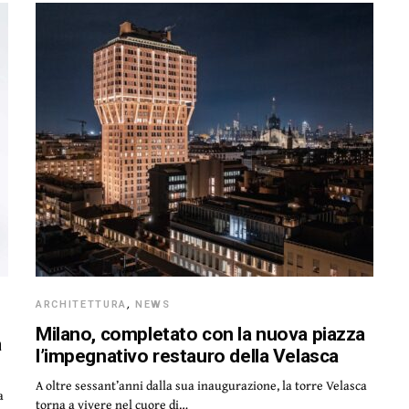
ARCHITETTURA
,
NEWS
Milano, completato con la nuova piazza
a
l’impegnativo restauro della Velasca
A oltre sessant’anni dalla sua inaugurazione, la torre Velasca
a
torna a vivere nel cuore di…