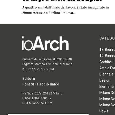
A quattro anni dall’inizio dei lavori, è stato inaugurato in
Zimmerstrasse a Berlino il nuovo…
CATEGO
18. Bienn
19. Bienn
numero di iscrizione al ROC 34540
Architett
registro stampa Tribunale di Milano
Arte e Fo
n. 822 del 23/12/2004
Biennale
Editore
Design
Font Srl a socio unico
Elementi
Milano D
via Siusi 20/a, 20132 Milano
P. IVA: 12840400159
Milano D
REA Milano 1591312
Milano D
News