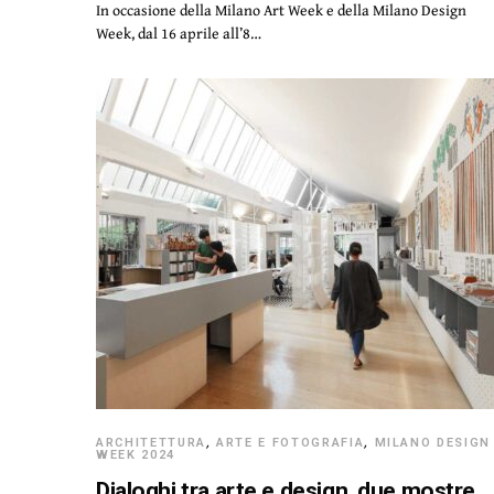
In occasione della Milano Art Week e della Milano Design
Week, dal 16 aprile all’8…
ARCHITETTURA
,
ARTE E FOTOGRAFIA
,
MILANO DESIGN
WEEK 2024
Dialoghi tra arte e design, due mostre