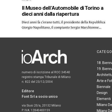
Il Museo dell’Automobile di Torino a
dieci anni dalla riapertura
Dieci anni fa c’erano tutti, il presidente della Repubblica
Giorgio Napolitano, il compianto Sergio Marchionne…
CATEGO
18. Bienn
19. Bienn
numero di iscrizione al ROC 34540
Architett
registro stampa Tribunale di Milano
Arte e Fo
n. 822 del 23/12/2004
Biennale
Editore
Design
Font Srl a socio unico
Elementi
Milano D
via Siusi 20/a, 20132 Milano
P. IVA: 12840400159
Milano D