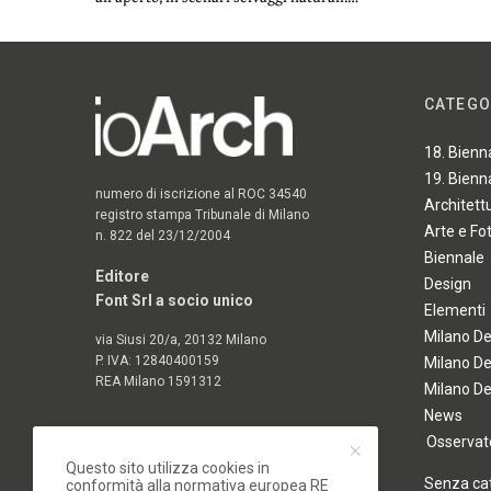
CATEGO
18. Bienn
19. Bienn
numero di iscrizione al ROC 34540
Architett
registro stampa Tribunale di Milano
Arte e Fo
n. 822 del 23/12/2004
Biennale
Editore
Design
Font Srl a socio unico
Elementi
Milano D
via Siusi 20/a, 20132 Milano
P. IVA: 12840400159
Milano D
REA Milano 1591312
Milano D
News
Osservato
Questo sito utilizza cookies in
Senza ca
conformità alla normativa europea RE