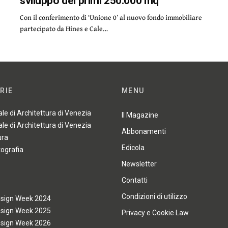
sviluppo dei primi 250.000 mq
Con il conferimento di ‘Unione 0’ al nuovo fondo immobiliare
partecipato da Hines e Cale…
RIE
MENU
ale di Architettura di Venezia
Il Magazine
ale di Architettura di Venezia
Abbonamenti
ura
Edicola
tografia
Newsletter
Contatti
Condizioni di utilizzo
esign Week 2024
esign Week 2025
Privacy e Cookie Law
esign Week 2026