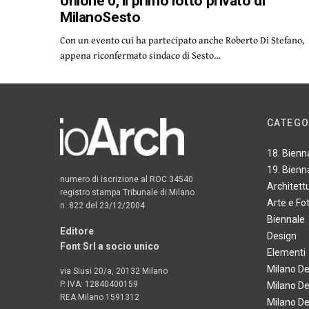
Unione 0, il primo lotto privato di
MilanoSesto
Con un evento cui ha partecipato anche Roberto Di Stefano,
appena riconfermato sindaco di Sesto…
CATEGO
18. Bienn
19. Bienn
numero di iscrizione al ROC 34540
Architett
registro stampa Tribunale di Milano
Arte e Fo
n. 822 del 23/12/2004
Biennale
Editore
Design
Font Srl a socio unico
Elementi
Milano D
via Siusi 20/a, 20132 Milano
P. IVA: 12840400159
Milano D
REA Milano 1591312
Milano D