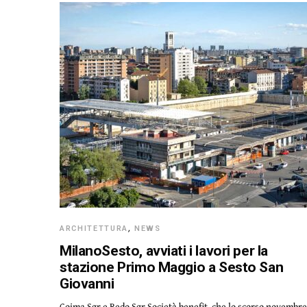
ARCHITETTURA
,
NEWS
MilanoSesto, avviati i lavori per la
stazione Primo Maggio a Sesto San
Giovanni
Coima Sgr e Redo Sgr Società benefit, che lo scorso novembr