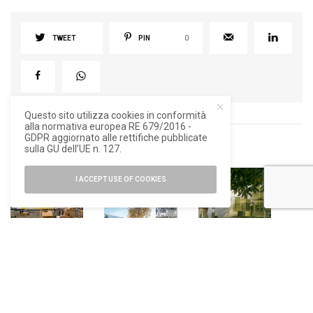
TWEET
PIN
0
Questo sito utilizza cookies in conformità
alla normativa europea RE 679/2016 -
GDPR aggiornato alle rettifiche pubblicate
sulla GU dell’UE n. 127.
RELATED POSTS
I ACCEPT USE OF COOKIES
ARCHITETTURA
,
ARCHITETTURA
,
MILANO
NEWS
NEWS
DESIGN WEEK
2026
L’archivio della
A Charleroi e
USM e Snøhetta
Fundació Mies
Lubiana
insieme alla