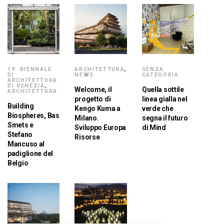
19. BIENNALE
ARCHITETTURA
,
SENZA
DI
NEWS
CATEGORIA
ARCHITETTURA
DI VENEZIA
,
Welcome, il
Quella sottile
ARCHITETTURA
progetto di
linea gialla nel
Building
Kengo Kuma a
verde che
Biospheres, Bas
Milano.
segna il futuro
Smets e
Sviluppo Europa
di Mind
Stefano
Risorse
Mancuso al
padiglione del
Belgio