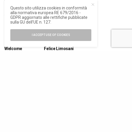
Questo sito utilizza cookies in conformità
alla normativa europea RE 679/2016 -
ARCHITETTURA
,
ARTE E
GDPR aggiornato alle rettifiche pubblicate
NEWS
FOTOGRAFIA
sulla GU dell’UE n. 127.
Stefano
La Stella di
Mancuso e
Dante,
I ACCEPT USE OF COOKIES
Kengo Kuma
installazione
insieme per
ambientale di
Welcome
Felice Limosani
Feeling at Work
a Novoli
numero di iscrizione al ROC 34540