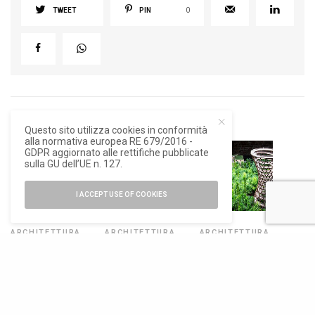
TWEET
PIN
0
RELATED POSTS
Questo sito utilizza cookies in conformità
alla normativa europea RE 679/2016 -
GDPR aggiornato alle rettifiche pubblicate
sulla GU dell’UE n. 127.
I ACCEPT USE OF COOKIES
ARCHITETTURA
,
ARCHITETTURA
,
ARCHITETTURA
,
NEWS
NEWS
BIENNALE
Architettura
Il pod di Zaha
Ego to Eco,
Gassosa e
Hadid
learning from
Realismo
Architects nel
nature. Il bosco
Ecologico
Giardino delle
in miniatura di
Vergini
Effekt