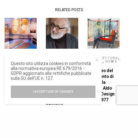
RELATED POSTS
ARCHITETTURA
,
ARTE E
ARCHITETTURA
,
ARTE E
FOTOGRAFIA
,
DESIGN
,
NEWS
Questo sito utilizza cookies in conformità
FOTOGRAFIA
NEWS
alla normativa europea RE 679/2016 -
Al Museo del
GDPR aggiornato alle rettifiche pubblicate
Immaginifico
L’architettura
Novecento di
sulla GU dell’UE n. 127.
Gaetano Pesce,
appartiene al
Milano la
una mostra alla
teatro. Andrea
mostra Aldo
galleria Antonia
Branzi alla
I ACCEPT USE OF COOKIES
Rossi. Design
Jannone
galleria
1960-1977
Jannone