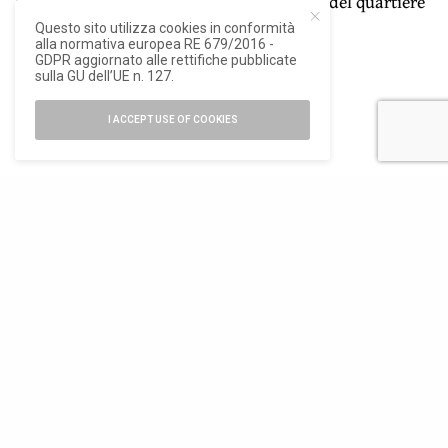
Freimüller-Söllinger sulle trasformazione del quartiere
viennese di Aspern.
Questo sito utilizza cookies in conformità
alla normativa europea RE 679/2016 -
GDPR aggiornato alle rettifiche pubblicate
sulla GU dell’UE n. 127.
I ACCEPT USE OF COOKIES
ISCRIVITI ALLA NEWSLETTER
Rimani aggiornato con le ultime novità di Ioarch
SIGN UP
Ho letto e accetto la privacy del nuovo GDPR europeo