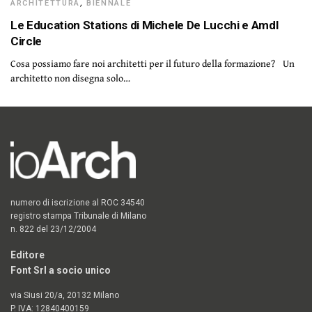
ARCHITETTURA
,
BIENNALE
Le Education Stations di Michele De Lucchi e Amdl
Circle
Cosa possiamo fare noi architetti per il futuro della formazione? Un
architetto non disegna solo…
numero di iscrizione al ROC 34540
registro stampa Tribunale di Milano
n. 822 del 23/12/2004
Editore
Font Srl a socio unico
via Siusi 20/a, 20132 Milano
P. IVA: 12840400159