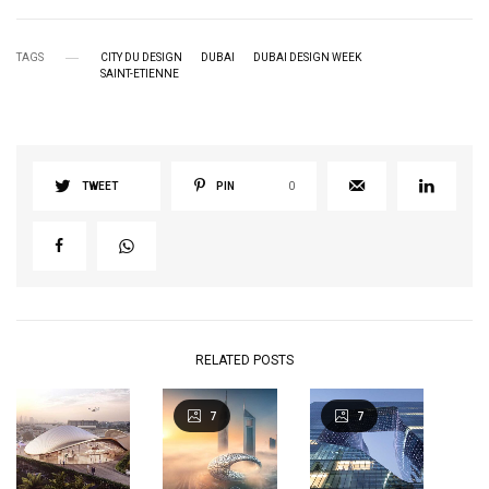
TAGS
CITY DU DESIGN
DUBAI
DUBAI DESIGN WEEK
SAINT-ETIENNE
TWEET
PIN
0
RELATED POSTS
7
7