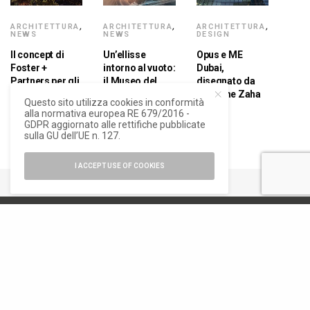
ARCHITETTURA
,
ARCHITETTURA
,
ARCHITETTURA
,
NEWS
NEWS
DESIGN
Il concept di
Un’ellisse
Opus e ME
Foster +
intorno al vuoto:
Dubai,
Partners per gli
il Museo del
disegnato da
aerotaxi a
Futuro di Dubai
Madame Zaha
Questo sito utilizza cookies in conformità
decollo
Hadid
alla normativa europea RE 679/2016 -
verticale
GDPR aggiornato alle rettifiche pubblicate
sulla GU dell’UE n. 127.
I ACCEPT USE OF COOKIES
numero di iscrizione al ROC 34540
registro stampa Tribunale di Milano